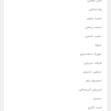
امیر عرفانی
رضا صادقی
مجید رضوی
محمد زینعلی
سعید شمس
میهاد
مهرزاد اسفندیاری
فرشاد میرزایی
مرتضی خدیوی
احمدرضا بنام
امیرعلی کریمخانی
سامیار
امید ذاکری