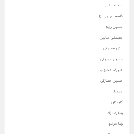
علیرضا ولایی
قاسم ای جی اچ
حسین رایج
مصطفی سابین
آرش معروفی
حسین حسینی
علیرضا محبوب
حسین حصارکی
مهدیار
کاپیتان
رضا رضانژاد
رضا مرانلو