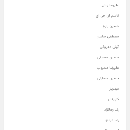
علیرضا ولایی
قاسم ای جی اچ
حسین رایج
مصطفی سابین
آرش معروفی
حسین حسینی
علیرضا محبوب
حسین حصارکی
مهدیار
کاپیتان
رضا رضانژاد
رضا مرانلو