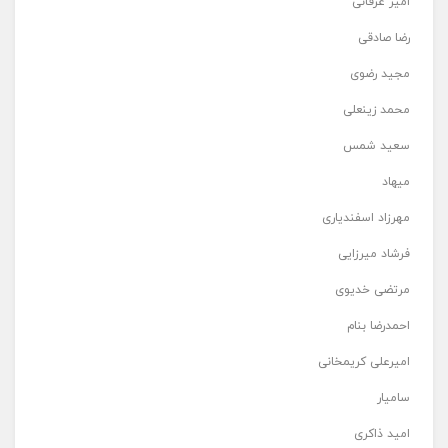
امیر عرفانی
رضا صادقی
مجید رضوی
محمد زینعلی
سعید شمس
میهاد
مهرزاد اسفندیاری
فرشاد میرزایی
مرتضی خدیوی
احمدرضا بنام
امیرعلی کریمخانی
سامیار
امید ذاکری