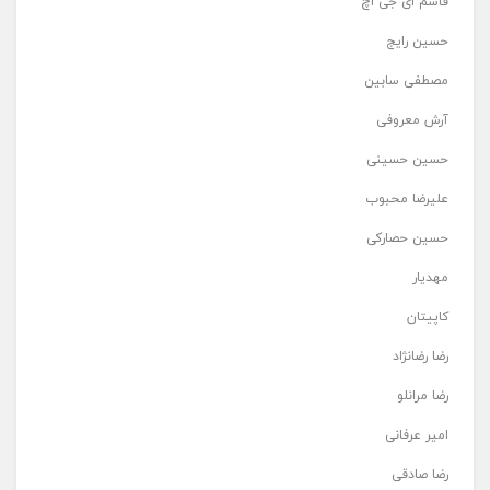
قاسم ای جی اچ
حسین رایج
مصطفی سابین
آرش معروفی
حسین حسینی
علیرضا محبوب
حسین حصارکی
مهدیار
کاپیتان
رضا رضانژاد
رضا مرانلو
امیر عرفانی
رضا صادقی