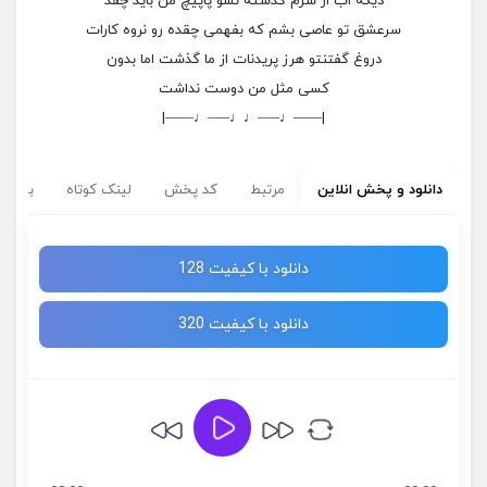
دیگه اب از سرم گذشته نشو پاپیچ من باید چقد
سرعشق تو عاصی بشم که بفهمی چقده رو نروه کارات
دروغ گفتنتو هرز پریدنات از ما گذشت اما بدون
کسی مثل من دوست نداشت
|——♩—–♩♩—–♩——|
دانلود و پخش انلاین
مرتبط
کد پخش
لینک کوتاه
برچسب
دانلود با کیفیت 128
دانلود با کیفیت 320