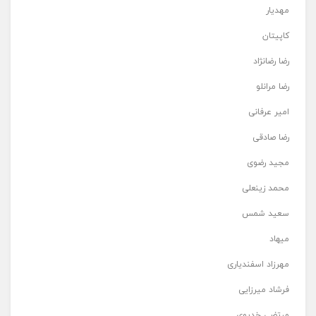
مهدیار
کاپیتان
رضا رضانژاد
رضا مرانلو
امیر عرفانی
رضا صادقی
مجید رضوی
محمد زینعلی
سعید شمس
میهاد
مهرزاد اسفندیاری
فرشاد میرزایی
مرتضی خدیوی