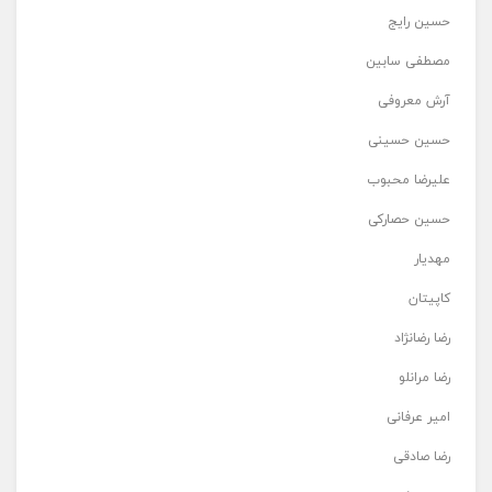
حسین رایج
مصطفی سابین
آرش معروفی
حسین حسینی
علیرضا محبوب
حسین حصارکی
مهدیار
کاپیتان
رضا رضانژاد
رضا مرانلو
امیر عرفانی
رضا صادقی