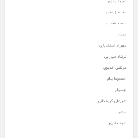
مجید رضوی
محمد زینعلی
سعید شمس
میهاد
مهرزاد اسفندیاری
فرشاد میرزایی
مرتضی خدیوی
احمدرضا بنام
لوسیفر
امیرعلی کریمخانی
سامیار
امید ذاکری