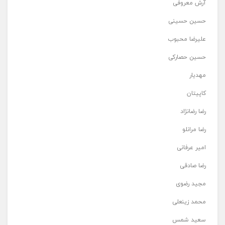
آرش معروفی
حسین حسینی
علیرضا محبوب
حسین حصارکی
مهدیار
کاپیتان
رضا رضانژاد
رضا مرانلو
امیر عرفانی
رضا صادقی
مجید رضوی
محمد زینعلی
سعید شمس