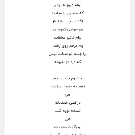
توام دیوونه بودی
که ساختی با منه بد
اگه هر چی بشه باز
هواخوامی تموم قد
برام تأثیر عشقت
یه مرحم روی زخمه
برا چشم تو سخت نیس
که دردامو بفهمه
حاضرم جونمو بدم
فقط یه دفعه ببینمت
هی
دراگمی معتادتم
نَسَخه بویه تنت
هی
تو بگو دنیامو بدم