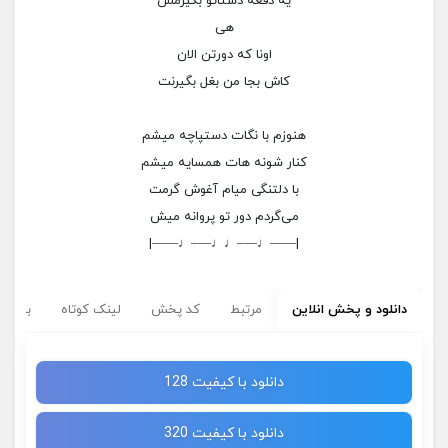
یه دفعه دستاتو بگیرمش
هی
اونا که دورتن الان
کاش بجا من بغل بگیرنت
هنوزم با نگات دستپاچه میشم
کنار شونه هات همسایه میشم
با دلتنگی میام آغوش گرمت
می‌گردم دور تو پروانه میش
|——♩—–♩♩—–♩——|
دانلود و پخش انلاین
مرتبط
کد پخش
لینک کوتاه
برچسب
دانلود با کیفیت 128
دانلود با کیفیت 320