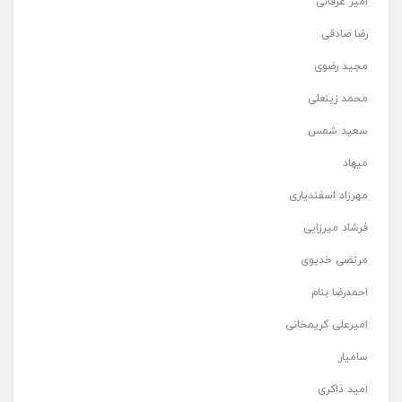
امیر عرفانی
رضا صادقی
مجید رضوی
محمد زینعلی
سعید شمس
میهاد
مهرزاد اسفندیاری
فرشاد میرزایی
مرتضی خدیوی
احمدرضا بنام
امیرعلی کریمخانی
سامیار
امید ذاکری