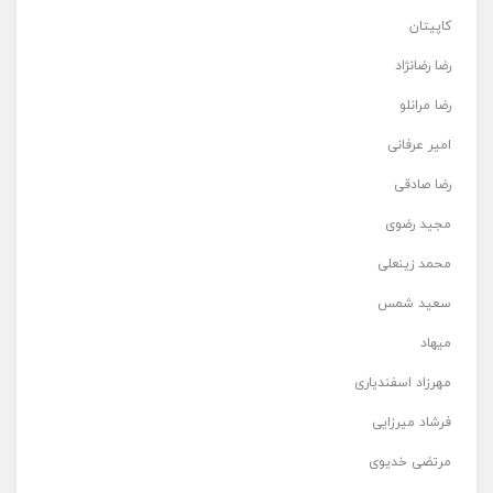
کاپیتان
رضا رضانژاد
رضا مرانلو
امیر عرفانی
رضا صادقی
مجید رضوی
محمد زینعلی
سعید شمس
میهاد
مهرزاد اسفندیاری
فرشاد میرزایی
مرتضی خدیوی