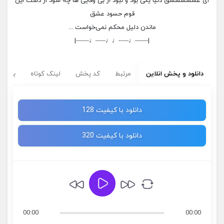
ای عشششششق دنیا یکی بود و نبود از بی وفایی ها چه سود از دست این
قوم حسود عشق
ماندن دلیل محکم نمی‌خواست ...
|——♩—–♩♩—–♩——|
دانلود و پخش انلاین
مرتبط
کد پخش
لینک کوتاه
برچسب
دانلود با کیفیت 128
دانلود با کیفیت 320
00:00
00:00