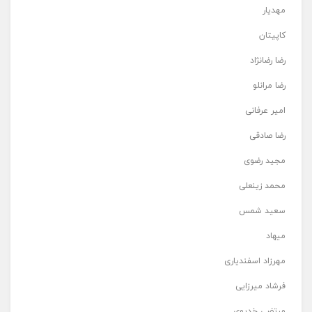
مهدیار
کاپیتان
رضا رضانژاد
رضا مرانلو
امیر عرفانی
رضا صادقی
مجید رضوی
محمد زینعلی
سعید شمس
میهاد
مهرزاد اسفندیاری
فرشاد میرزایی
مرتضی خدیوی