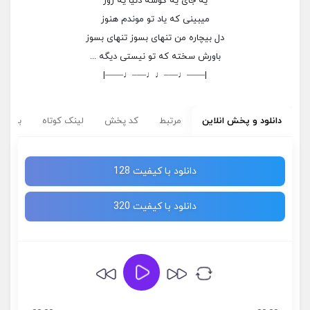
یه جای یه گوشه دنیا یه روز
میبینی که یاد تو موندم هنوز
دل بیچاره من تنهای بسوز تنهای بسوز
باورش سخته که تو نیستی دیگه ...
|——♩—–♩♩—–♩——|
دانلود و پخش انلاین
مرتبط
کد پخش
لینک کوتاه
برچسب
دانلود با کیفیت 128
دانلود با کیفیت 320