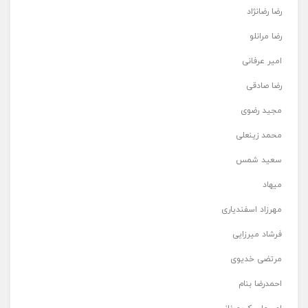
رضا رضانژاد
رضا مرانلو
امیر عرفانی
رضا صادقی
مجید رضوی
محمد زینعلی
سعید شمس
میهاد
مهرزاد اسفندیاری
فرشاد میرزایی
مرتضی خدیوی
احمدرضا بنام