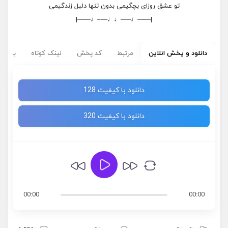
تو عشق روزای بچگیمی بدون تنها دلیل زندگیمی
|——♩—–♩♩—–♩——|
دانلود و پخش انلاین
مرتبط
کد پخش
لینک کوتاه
برچسب
دانلود با کیفیت 128
دانلود با کیفیت 320
00:00
00:00