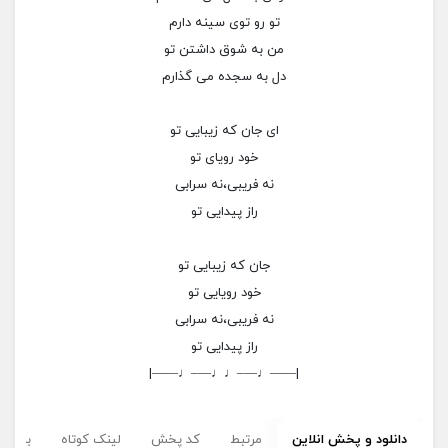
تو رو توی سینه دارم
من به شوق داشتن تو
دل به سجده می گذارم
ای جان که زیبایی تو
خود رویای تو
نه فریبی،نه سرابی
راز پیدایی تو
جان که زیبایی تو
خود رویایی تو
نه فریبی،نه سرابی
راز پیدایی تو
|——♩—–♩♩—–♩——|
دانلود و پخش انلاین
مرتبط
کد پخش
لینک کوتاه
برچسب