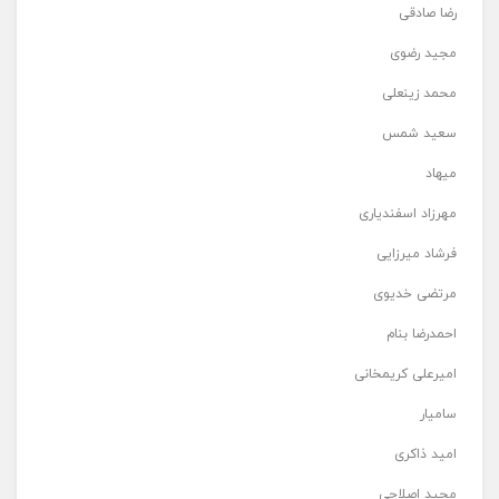
رضا صادقی
مجید رضوی
محمد زینعلی
سعید شمس
میهاد
مهرزاد اسفندیاری
فرشاد میرزایی
مرتضی خدیوی
احمدرضا بنام
امیرعلی کریمخانی
سامیار
امید ذاکری
مجید اصلاحی