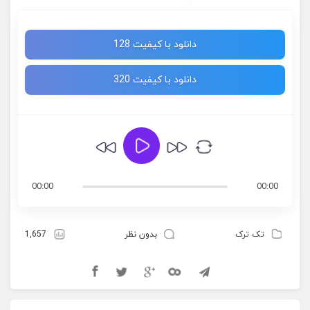
دانلود با کیفیت 128
دانلود با کیفیت 320
00:00
00:00
تک ترک
بدون نظر
1,657