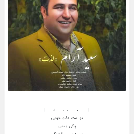
|——♩—–♩♩—–♩——|
تو مثِ لذتِ خوابی
پاکی و نابی