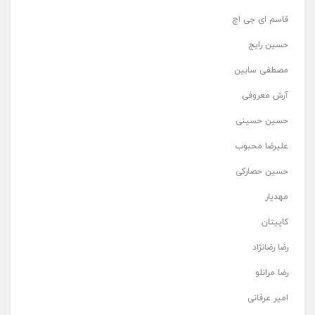
قاسم ای جی اچ
حسین رایج
مصطفی سابین
آرش معروفی
حسین حسینی
علیرضا محبوب
حسین حصارکی
مهدیار
کاپیتان
رضا رضانژاد
رضا مرانلو
امیر عرفانی