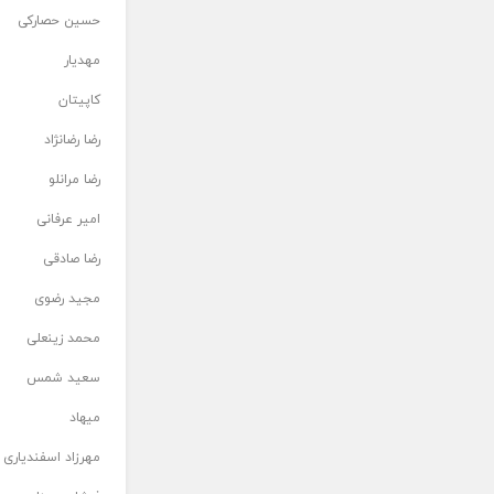
حسین حصارکی
مهدیار
کاپیتان
رضا رضانژاد
رضا مرانلو
امیر عرفانی
رضا صادقی
مجید رضوی
محمد زینعلی
سعید شمس
میهاد
مهرزاد اسفندیاری