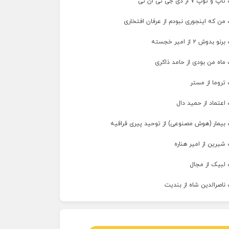
پ ۷ از دی جی تی ان تی
من که اینجوری نبودم از عرفان افتخاری
وش ۲ از امیر خجسته
ماه من بودی از حامد ذاکری
تروما از مستر
اعتماد از حمید دال
 بیمار (هوش مصنوعی) از توحید پیری قراقیه
شیرین از امیر هناره
 لبیک از مجال
ناصرالدین شاه از بندیت