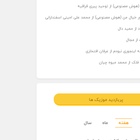
ر (هوش مصنوعی) از توحید پیری قراقیه
اور خیال من (هوش مصنوعی) از محمد علی امینی اسفندارانی
د از حمید دال
از مجال
 اینجوری نبودم از عرفان افتخاری
 فلک از محمد میوه چیان
پربازدید موزیک ها
هفته
ماه
سال