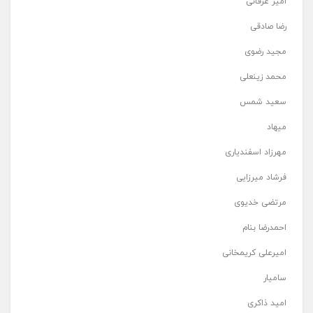
امیر عرفانی
رضا صادقی
مجید رضوی
محمد زینعلی
سعید شمس
میهاد
مهرزاد اسفندیاری
فرشاد میرزایی
مرتضی خدیوی
احمدرضا بنام
امیرعلی کریمخانی
سامیار
امید ذاکری