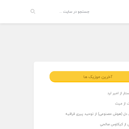
آخرین موزیک ها
ار از امیر لرد
 از میث
دل (هوش مصنوعی) از توحید پیری قراقیه
ی از کیکاوس صالحی