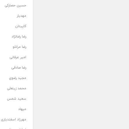
حسین حصارکی
مهدیار
کاپیتان
رضا رضانژاد
رضا مرانلو
امیر عرفانی
رضا صادقی
مجید رضوی
محمد زینعلی
سعید شمس
میهاد
مهرزاد اسفندیاری