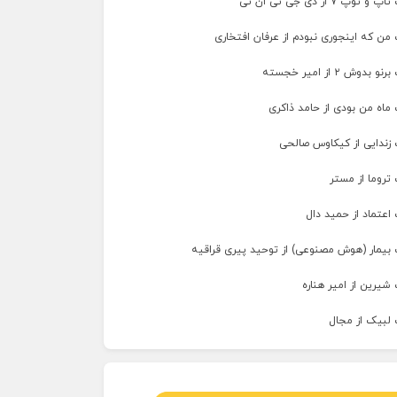
پ ۷ از دی جی تی ان تی
من که اینجوری نبودم از عرفان افتخاری
وش ۲ از امیر خجسته
ماه من بودی از حامد ذاکری
 زندایی از کیکاوس صالحی
تروما از مستر
اعتماد از حمید دال
 بیمار (هوش مصنوعی) از توحید پیری قراقیه
شیرین از امیر هناره
 لبیک از مجال