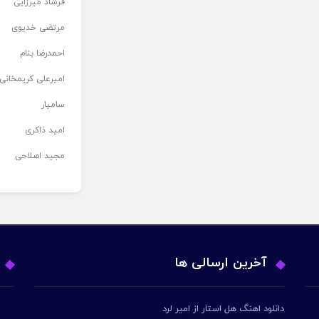
فرشاد میرزایی
مرتضی خدیوی
احمدرضا بنام
امیرعلی کریمخانی
سامیار
امید ذاکری
مجید اصلاحی
آخرین ارسالی ها
دانلود اهنگ هل استار از امیر لرد