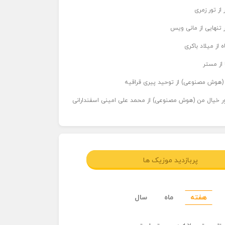
از تور زمری
 تنهایی از مانی ویس
 از میلاد باکری
 از مستر
ر (هوش مصنوعی) از توحید پیری قراقیه
اور خیال من (هوش مصنوعی) از محمد علی امینی اسفندارانی
پربازدید موزیک ها
هفته
ماه
سال