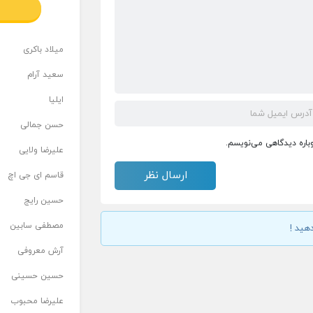
میلاد باکری
سعید آرام
ایلیا
حسن جمالی
وباره دیدگاهی می‌نویسم.
علیرضا ولایی
قاسم ای جی اچ
حسین رایج
مصطفی سابین
هید !
آرش معروفی
حسین حسینی
علیرضا محبوب