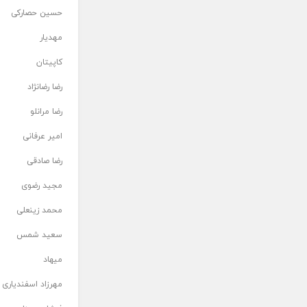
حسین حصارکی
مهدیار
کاپیتان
رضا رضانژاد
رضا مرانلو
امیر عرفانی
رضا صادقی
مجید رضوی
محمد زینعلی
سعید شمس
میهاد
مهرزاد اسفندیاری