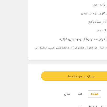
از تور زمری
 تنهایی از مانی ویس
 از میلاد باکری
 از مستر
ر (هوش مصنوعی) از توحید پیری قراقیه
اور خیال من (هوش مصنوعی) از محمد علی امینی اسفندارانی
پربازدید موزیک ها
هفته
ماه
سال