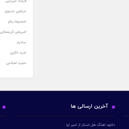
فرشاد میرزایی
مرتضی خدیوی
احمدرضا بنام
امیرعلی کریمخانی
سامیار
امید ذاکری
مجید اصلاحی
آخرین ارسالی ها
دانلود اهنگ هل استار از امیر لرد