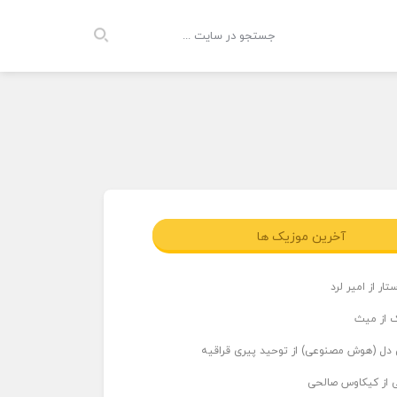
آخرین موزیک ها
ار از امیر لرد
 از میث
دل (هوش مصنوعی) از توحید پیری قراقیه
ی از کیکاوس صالحی