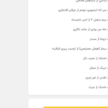
 زندایی از کیکاوس صالحی
من که اینجوری نبودم از عرفان افتخاری
وش ۲ از امیر خجسته
ماه من بودی از حامد ذاکری
تروما از مستر
 بیمار (هوش مصنوعی) از توحید پیری قراقیه
اعتماد از حمید دال
 لبیک از مجال
تقدیر از تور زمری
 ماسک از میث