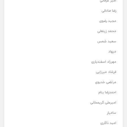
امیر عرفانی
رضا صادقی
مجید رضوی
محمد زینعلی
سعید شمس
میهاد
مهرزاد اسفندیاری
فرشاد میرزایی
مرتضی خدیوی
احمدرضا بنام
امیرعلی کریمخانی
سامیار
امید ذاکری