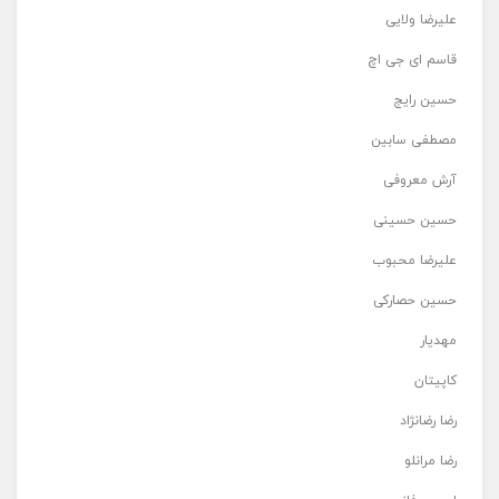
علیرضا ولایی
قاسم ای جی اچ
حسین رایج
مصطفی سابین
آرش معروفی
حسین حسینی
علیرضا محبوب
حسین حصارکی
مهدیار
کاپیتان
رضا رضانژاد
رضا مرانلو