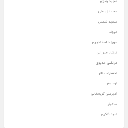
مجید رضوی
محمد زینعلی
سعید شمس
میهاد
مهرزاد اسفندیاری
فرشاد میرزایی
مرتضی خدیوی
احمدرضا بنام
لوسیفر
امیرعلی کریمخانی
سامیار
امید ذاکری