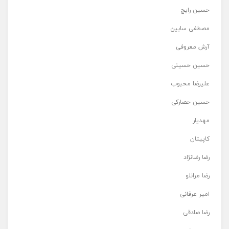
حسین رایج
مصطفی سابین
آرش معروفی
حسین حسینی
علیرضا محبوب
حسین حصارکی
مهدیار
کاپیتان
رضا رضانژاد
رضا مرانلو
امیر عرفانی
رضا صادقی