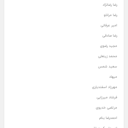
رضا رضانژاد
رضا مرانلو
امیر عرفانی
رضا صادقی
مجید رضوی
محمد زینعلی
سعید شمس
میهاد
مهرزاد اسفندیاری
فرشاد میرزایی
مرتضی خدیوی
احمدرضا بنام