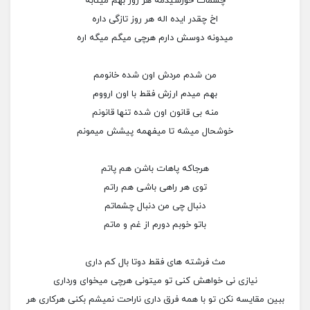
چشمات خورشیدمه هر روز بهم میتابه
اخ چقدر ایده اله هر روز تازگی داره
میدونه دوسش دارم هرچی میگم میگه اره
من شدم مردش اون شده خانومم
بهم میدم ارزش فقط با اون ارووم
منه بی قانون اون شده تنها قانونم
خوشحال میشه تا میفهمه پیشش میمونم
هرجاکه پاهات باشن هم پاتم
توی هر راهی باشی هم راتم
دنبال چی من دنبال چشماتم
باتو خوبم دورم از غم و ماتم
مث فرشته های فقط دوتا بال کم داری
نیازی نی خواهش کنی تو میتونی هرچی میخوای ورداری
ببین مقایسه نکن تو با همه فرق داری ناراحت نمیشم بکنی هرکاری هر