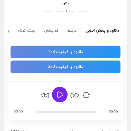
رفتاری
|——♩—–♩♩—–♩——|
دانلود و پخش انلاین
مرتبط
کد پخش
لینک کوتاه
برچسب
دانلود با کیفیت 128
دانلود با کیفیت 320
00:00
00:00