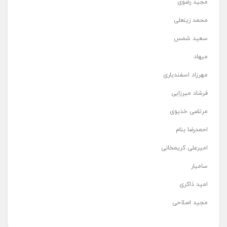
مجید رضوی
محمد زینعلی
سعید شمس
میهاد
مهرزاد اسفندیاری
فرشاد میرزایی
مرتضی خدیوی
احمدرضا بنام
امیرعلی کریمخانی
سامیار
امید ذاکری
مجید اصلاحی