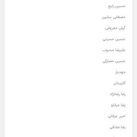
حسین رایج
مصطفی سابین
آرش معروفی
حسین حسینی
علیرضا محبوب
حسین حصارکی
مهدیار
کاپیتان
رضا رضانژاد
رضا مرانلو
امیر عرفانی
رضا صادقی