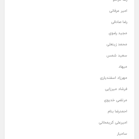
امیر عرفانی
رضا صادقی
مجید رضوی
محمد زینعلی
سعید شمس
میهاد
مهرزاد اسفندیاری
فرشاد میرزایی
مرتضی خدیوی
احمدرضا بنام
امیرعلی کریمخانی
سامیار