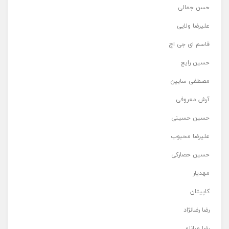
حسن جمالی
علیرضا ولایی
قاسم ای جی اچ
حسین رایج
مصطفی سابین
آرش معروفی
حسین حسینی
علیرضا محبوب
حسین حصارکی
مهدیار
کاپیتان
رضا رضانژاد
رضا مرانلو