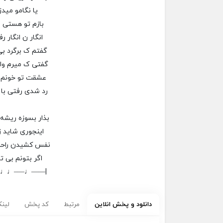
یا نگامو میدز
بازم تو هستی 
انگار ن انگار ر
گفتم ک برگرد ب
گفتی ک میرم و
عشقت تو خونم ب
رد شدی رفتی ب
بذار بسوزه ریشه 
اینجوری شاید ز
نفس کشیدن راح
اگر بتونم بی تو
–♩♩—–♩——|
دانلود و پخش انلاین
مرتبط
کد پخش
لینک