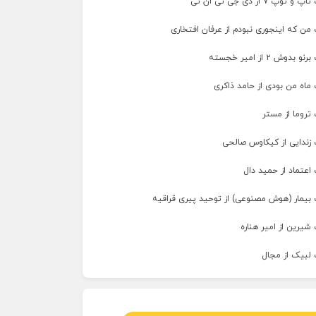
پ ۷ از دی جی تی ان تی
من که اینجوری نبودم از عرفان افتخاری
وش ۲ از امیر خجسته
ماه من بودی از حامد ذاکری
تروما از مستر
 زندایی از کیکاوس صالحی
اعتماد از حمید دال
 بیمار (هوش مصنوعی) از توحید پیری قراقیه
شیرین از امیر هناره
 لبیک از مجال