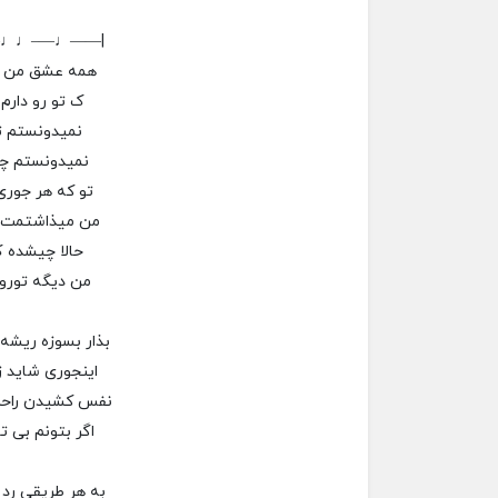
–♩♩—–♩——|
همه عشق من ه
ک تو رو دار
نمیدونستم ت
نمیدونستم چ
تو که هر جور
من میذاشتمت 
حالا چیشده 
من دیگه تورو
بذار بسوزه ریشه 
اینجوری شاید ز
نفس کشیدن راح
اگر بتونم بی تو
به هر طریقی رد 