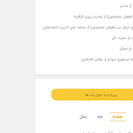
 از مستر
ر (هوش مصنوعی) از توحید پیری قراقیه
اور خیال من (هوش مصنوعی) از محمد علی امینی اسفندارانی
د از حمید دال
از مجال
 اینجوری نبودم از عرفان افتخاری
پربازدید موزیک ها
هفته
ماه
سال