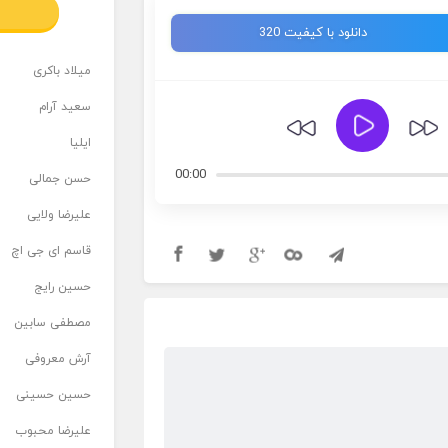
دانلود با کیفیت 320
میلاد باکری
سعید آرام
ایلیا
00:00
حسن جمالی
علیرضا ولایی
قاسم ای جی اچ
حسین رایج
مصطفی سابین
آرش معروفی
حسین حسینی
علیرضا محبوب