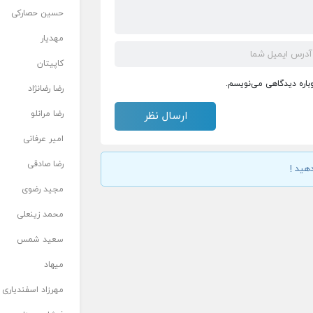
حسین حصارکی
مهدیار
کاپیتان
وباره دیدگاهی می‌نویسم.
رضا رضانژاد
رضا مرانلو
امیر عرفانی
رضا صادقی
هید !
مجید رضوی
محمد زینعلی
سعید شمس
میهاد
مهرزاد اسفندیاری