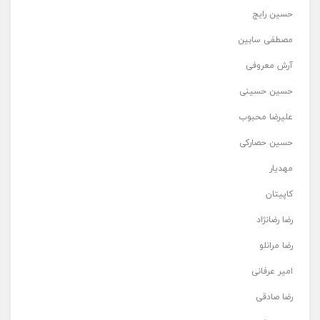
حسین رایج
مصطفی سابین
آرش معروفی
حسین حسینی
علیرضا محبوب
حسین حصارکی
مهدیار
کاپیتان
رضا رضانژاد
رضا مرانلو
امیر عرفانی
رضا صادقی