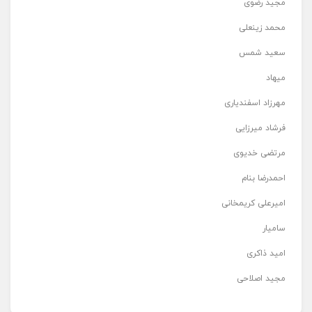
مجید رضوی
محمد زینعلی
سعید شمس
میهاد
مهرزاد اسفندیاری
فرشاد میرزایی
مرتضی خدیوی
احمدرضا بنام
امیرعلی کریمخانی
سامیار
امید ذاکری
مجید اصلاحی