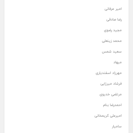
امیر عرفانی
رضا صادقی
مجید رضوی
محمد زینعلی
سعید شمس
میهاد
مهرزاد اسفندیاری
فرشاد میرزایی
مرتضی خدیوی
احمدرضا بنام
امیرعلی کریمخانی
سامیار