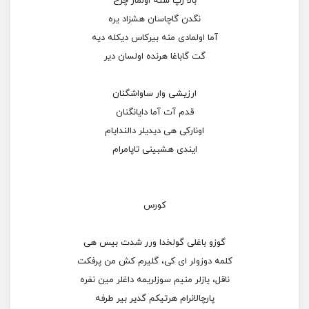
بالا رپ سنه اولماز چُرَح
نگدن گاچاسان هشزاد یره
آما اولمادی منه بیرکاس دیکله دیه
گت گاباغا هرنده اولسان دیر
ارزیشی وار ساواشگنان
قدم آت آما دایانگنان
اونارکی هی دیدیلر دالندایام
ایندی هشبینی تاپامرام
کورس
گوزو باغلی گولخدا ورر شدت بیس هی
کلمه دوزولر ای کی، گلیرم کش من پرفکت
ناقل، یازلر منیم سوزلریمه داغلر مین نفره
پارچالانرام هرتیکم گدیر بیر طرفه