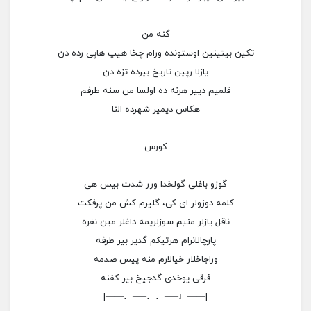
گنه من
تکین بیتینین اوستونده ورام چخا هیپ هاپی رده دن
یازلا رپین تاریخ بیرده تزه دن
قلمیم دییر هرنه ده اولسا من سنه طرفم
هکاس دیمیر شهرده النا
کورس
گوزو باغلی گولخدا ورر شدت بیس هی
کلمه دوزولر ای کی، گلیرم کش من پرفکت
ناقل یازلر منیم سوزلریمه داغلر مین نفره
پارچالانرام هرتیکم گدیر بیر طرفه
وراجاخلار خیالارم منه پیس صدمه
فرقی یوخدی گدجیخ بیر کفنه
|——♩—–♩♩—–♩——|