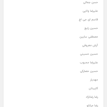
حسن جمالی
علیرضا ولایی
قاسم ای جی اچ
حسین رایج
مصطفی سابین
آرش معروفی
حسین حسینی
علیرضا محبوب
حسین حصارکی
مهدیار
کاپیتان
رضا رضانژاد
رضا مرانلو