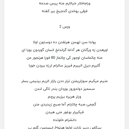
وراجاخلار خیالارم منه پیس صدمه
فرقی یوخدی گدجیخ بیر کفنه
ورس 2
یولدا سن تهسن هرنقدن ده دوستون اولا
اورهدن رَه ورگنان هر آداما گراندلخ انسان گوردون بویا ای
منه چاتماسان اوجور کی چاتماز 80 فورا هرنجور من
گلیرم دیرل الییرم فیریز سالرام لرزه بیردن خویا
منیم میکیم سوزلریمنن ترلر ددن یازار الریم بینیمی بسلر
سسمیز دولدورور بوردان بندر تاکی لندن
ورلر هریره بیزیم پرچم
گجمی صبه چاتارام آما صبح زیدیدی منن
فیکیرلر بوغور منی هیدن
دانشرام خلوتده
بیرکاس دییر نارات اولما هرنواخ ایسدسن گلم پ