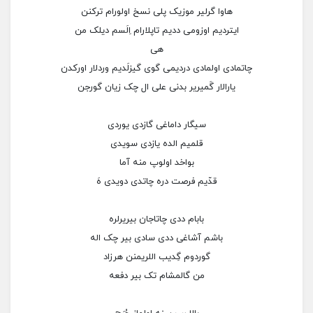
هاوا گرلیر موزیک پلی نسخ اولورام ترکنن
ایتردیم اوزومی ددیم تاپلارام اِلَسم دیلک من
هی
چاتمادی اولمادی دردیمی گوی گیزلَدیم وردلار اورکدن
یارالار گَمیریر بدنی علی ال چک زیان گورجن
سیگار داماغی گازدی یوردی
قلمیم الده یازدی سویدی
بواخد اولوپ منه آما
قدّیم فرصت دره چاتدی دویدی هَ
بابام ددی چاتاجان بیریرلره
باشم آشاغی ددی سادی بیر چک اله
گوردوم گِدیب اللریمنن هرزاد
من گالمشام تک بیر دفعه