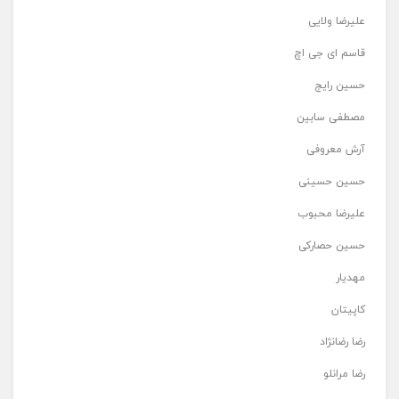
علیرضا ولایی
قاسم ای جی اچ
حسین رایج
مصطفی سابین
آرش معروفی
حسین حسینی
علیرضا محبوب
حسین حصارکی
مهدیار
کاپیتان
رضا رضانژاد
رضا مرانلو