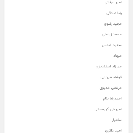
امیر عرفانی
رضا صادقی
مجید رضوی
محمد زینعلی
سعید شمس
میهاد
مهرزاد اسفندیاری
فرشاد میرزایی
مرتضی خدیوی
احمدرضا بنام
امیرعلی کریمخانی
سامیار
امید ذاکری