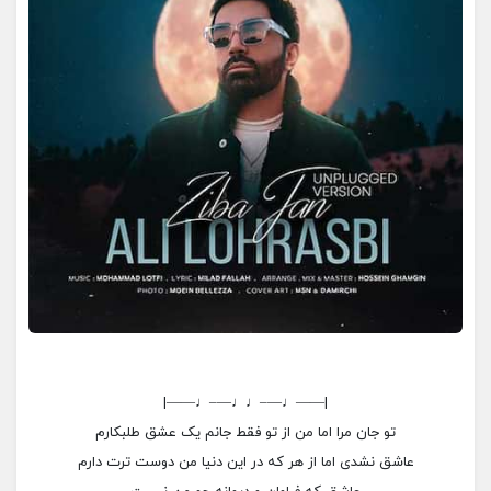
|——♩—–♩♩—–♩——|
تو جان مرا اما من از تو فقط جانم یک عشق طلبکارم
عاشق نشدی اما از هر که در این دنیا من دوست ترت دارم