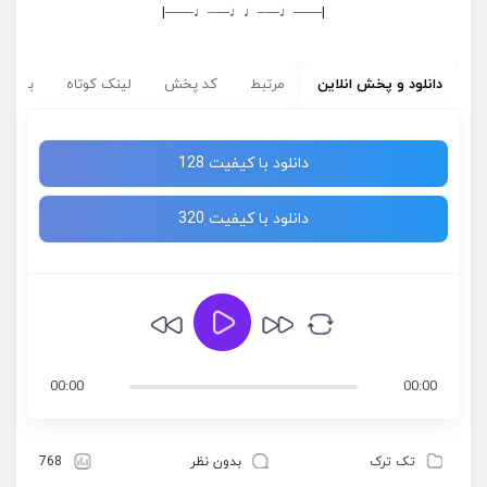
|——♩—–♩♩—–♩——|
دانلود و پخش انلاین
مرتبط
کد پخش
لینک کوتاه
برچسب
دانلود با کیفیت 128
دانلود با کیفیت 320
00:00
00:00
تک ترک
بدون نظر
768