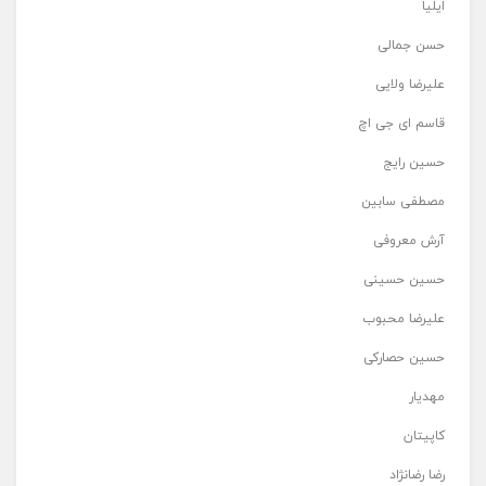
ایلیا
حسن جمالی
علیرضا ولایی
قاسم ای جی اچ
حسین رایج
مصطفی سابین
آرش معروفی
حسین حسینی
علیرضا محبوب
حسین حصارکی
مهدیار
کاپیتان
رضا رضانژاد