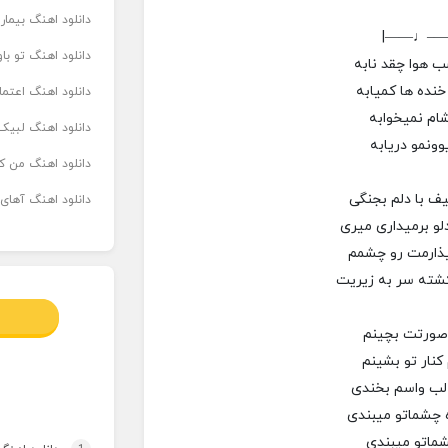
دانلود اهنگ بیما
|——♩—
دانلود اهنگ تو ب
 هوا چقد نابه
خنده ها کمیابه
دانلود اهنگ اعتما
ام نمیخوابه
دانلود اهنگ لبیک 
ونمو دریابه
دانلود اهنگ من که
ف با دلم بجنگی
دانلود اهنگ آهای
لو برمیداری میری
یذارمت رو چشمم
کشته سر به زیریت
 صورتت بچینم
کنار تو بشینم
 لب واسم بخندی
ه چشماتو میبندی
ماتو میبندی