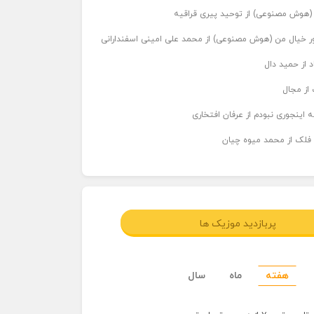
ر (هوش مصنوعی) از توحید پیری قراقیه
اور خیال من (هوش مصنوعی) از محمد علی امینی اسفندارانی
د از حمید دال
از مجال
 اینجوری نبودم از عرفان افتخاری
 فلک از محمد میوه چیان
پربازدید موزیک ها
هفته
ماه
سال