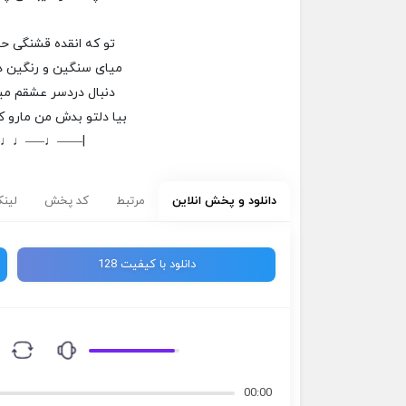
تو که انقده قشنگی حی
میای سنگین و رنگین د
دنبال دردسر عشقم م
بیا دلتو بدش من مارو 
–♩♩—–♩——|
دانلود و پخش انلاین
مرتبط
کد پخش
لینک
دانلود با کیفیت 128
00:00