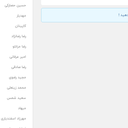
حسین حصارکی
هید !
مهدیار
کاپیتان
رضا رضانژاد
رضا مرانلو
امیر عرفانی
رضا صادقی
مجید رضوی
محمد زینعلی
سعید شمس
میهاد
مهرزاد اسفندیاری