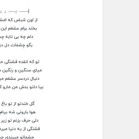
–♩♩—–♩——|
از اون شباس که امشب
بخند برام عشقم این 
دلم چه بی تابه چش
بگو چشمات دل دیو
تو که انقده قشنگی حی
میای سنگین و رنگین د
دنبال دردسر عشقم م
بیا دلتو بدش من مارو 
گل خندتو از تو باغ
هوا بارونی شه بیام 
دلی حرف بزنم تو زیر
قشنگی از یه دنیا میر
چشماتو میبندی چش