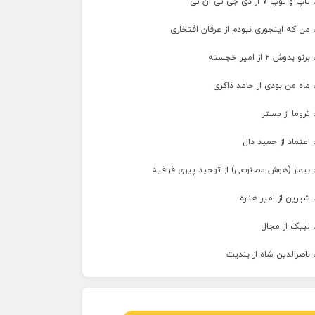
پ ۷ از دی جی تی ان تی
من که اینجوری نبودم از عرفان افتخاری
وش ۲ از امیر خجسته
ماه من بودی از حامد ذاکری
تروما از مستر
اعتماد از حمید دال
 بیمار (هوش مصنوعی) از توحید پیری قراقیه
شیرین از امیر هناره
 لبیک از مجال
ناصرالدین شاه از بندیت