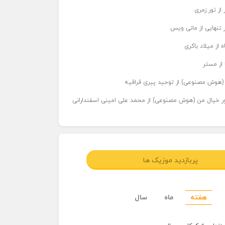
از تور زمری
 تنهایی از مانی ویس
 از میلاد باکری
 از مستر
ر (هوش مصنوعی) از توحید پیری قراقیه
اور خیال من (هوش مصنوعی) از محمد علی امینی اسفندارانی
پربازدید موزیک ها
هفته
ماه
سال