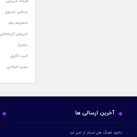
فرشاد میرزایی
مرتضی خدیوی
احمدرضا بنام
امیرعلی کریمخانی
سامیار
امید ذاکری
مجید اصلاحی
آخرین ارسالی ها
دانلود اهنگ هل استار از امیر لرد