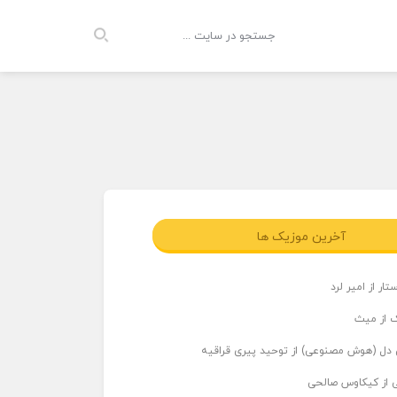
آخرین موزیک ها
ار از امیر لرد
 از میث
دل (هوش مصنوعی) از توحید پیری قراقیه
ی از کیکاوس صالحی