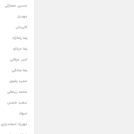
حسین حصارکی
مهدیار
کاپیتان
رضا رضانژاد
رضا مرانلو
امیر عرفانی
رضا صادقی
مجید رضوی
محمد زینعلی
سعید شمس
میهاد
مهرزاد اسفندیاری