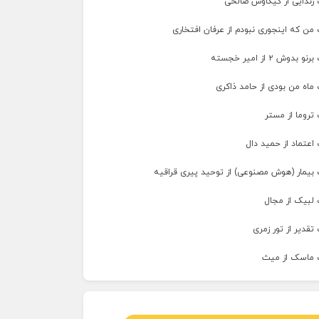
 زندایی از کیکاوس صالحی
من که اینجوری نبودم از عرفان افتخاری
وش ۲ از امیر خجسته
ماه من بودی از حامد ذاکری
تروما از مستر
اعتماد از حمید دال
 بیمار (هوش مصنوعی) از توحید پیری قراقیه
 لبیک از مجال
تقدیر از تور زمری
 ماسک از میث