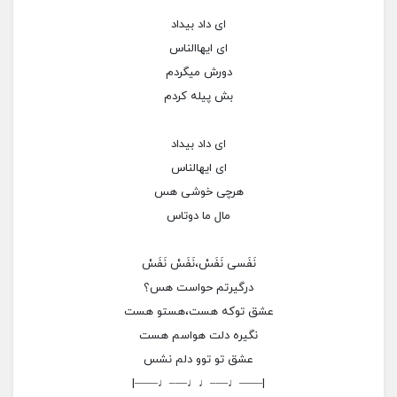
ای داد بیداد
ای ایهاالناس
دورش میگردم
بش پیله کردم
ای داد بیداد
ای ایهالناس
هرچی خوشی هس
مال ما دوتاس
نَفَسی نَفَسْ،نَفَسْ نَفَسْ
درگیرتم حواست هس؟
عشق توکه هست،هستو هست
نگیره دلت هواسم هست
عشق تو توو دلم نشس
|——♩—–♩♩—–♩——|