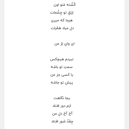
کُشْته مَنو اون
بَرْقِ تو چِشْمات
هرجا که میری
دل میاد هَمْرات
ای وایِ بَرْ من
نبینم هیچکس
سمتِ تو باشه
یا کسی جز من
پیشِ تو جاشه
یجا نگاهت
ازم دور افتاد
آخ آخ دلِ من
چِقَدْ شور افتاد