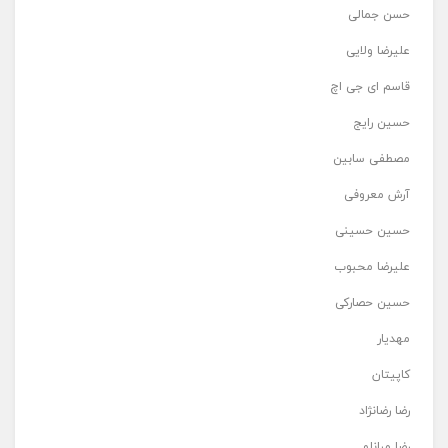
حسن جمالی
علیرضا ولایی
قاسم ای جی اچ
حسین رایج
مصطفی سابین
آرش معروفی
حسین حسینی
علیرضا محبوب
حسین حصارکی
مهدیار
کاپیتان
رضا رضانژاد
رضا مرانلو