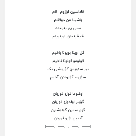
قاداسین اؤزوم آلام
باشینا من دولانام
سنی بئ بئزننده
قاباقینجاق اوینویام
گل اوینا بویونا باخیم
قولومو قولونا تاخیم
بیر سئوینج گؤزیاشی تک
سؤزوم گؤزوندن آخیم
اوغلوما قوزو قوربان
گؤیلر اولدوزو قوربان
گول سنین گولوشلرن
آنانین اؤزو قوربان
|——♩—–♩♩—–♩——|