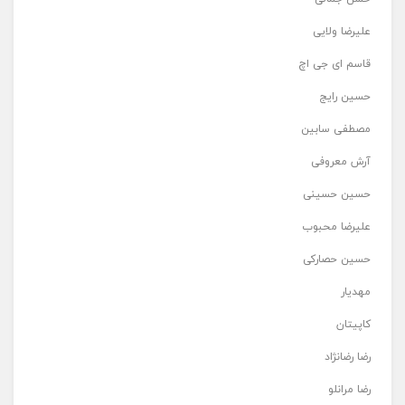
علیرضا ولایی
قاسم ای جی اچ
حسین رایج
مصطفی سابین
آرش معروفی
حسین حسینی
علیرضا محبوب
حسین حصارکی
مهدیار
کاپیتان
رضا رضانژاد
رضا مرانلو