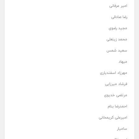
امیر عرفانی
رضا صادقی
مجید رضوی
محمد زینعلی
سعید شمس
میهاد
مهرزاد اسفندیاری
فرشاد میرزایی
مرتضی خدیوی
احمدرضا بنام
امیرعلی کریمخانی
سامیار