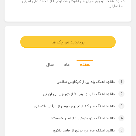
دانلود اهنگ تو باور خیال من (هوش مصنوعی) از محمد علی امینی
اسفندارانی
پربازدید موزیک ها
هفته
ماه
سال
1
دانلود اهنگ زندایی از کیکاوس صالحی
2
دانلود اهنگ تاپ و توپ ۷ از دی جی تی ان تی
3
دانلود اهنگ من که اینجوری نبودم از عرفان افتخاری
4
دانلود اهنگ برنو بدوش ۲ از امیر خجسته
5
دانلود اهنگ ماه من بودی از حامد ذاکری