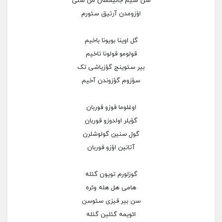
سن منیم جانیمسان من سنی
اؤزومدن آرتیق سئورم
گل اوینا بویونا باخیم
قولومو قولونا تاخیم
بیر سئوینج گؤزیاشی تک
سؤزوم گؤزوندن آخیم
اوغلوما قوزو قوربان
گؤیلر اولدوزو قوربان
گول سنین گولوشلرن
آتانین اؤزو قوربان
گوزلورم تویون گئله
هامی هل هله وئره
سن بیر قیزی سئوسن
ائویمه گئلین گئله