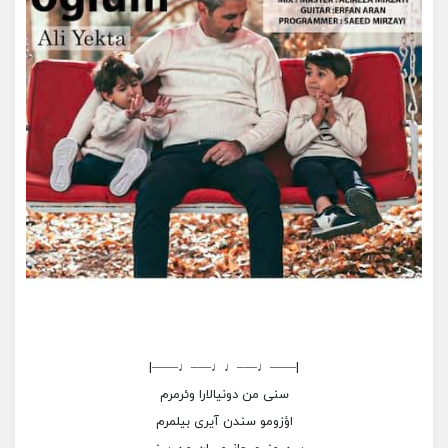
|——♩—–♩♩—–♩——|
سنی من دونیالارا وئرمرم
اؤزومو سندن آیری بیلمرم