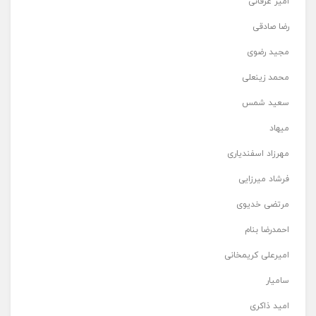
امیر عرفانی
رضا صادقی
مجید رضوی
محمد زینعلی
سعید شمس
میهاد
مهرزاد اسفندیاری
فرشاد میرزایی
مرتضی خدیوی
احمدرضا بنام
امیرعلی کریمخانی
سامیار
امید ذاکری