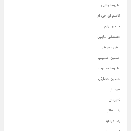
علیرضا ولایی
قاسم ای جی اچ
حسین رایج
مصطفی سابین
آرش معروفی
حسین حسینی
علیرضا محبوب
حسین حصارکی
مهدیار
کاپیتان
رضا رضانژاد
رضا مرانلو