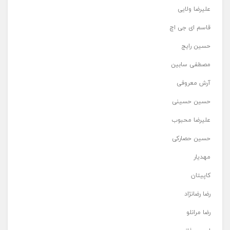
علیرضا ولایی
قاسم ای جی اچ
حسین رایج
مصطفی سابین
آرش معروفی
حسین حسینی
علیرضا محبوب
حسین حصارکی
مهدیار
کاپیتان
رضا رضانژاد
رضا مرانلو