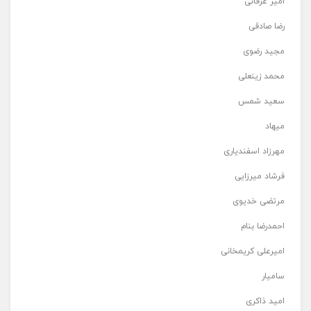
امیر عرفانی
رضا صادقی
مجید رضوی
محمد زینعلی
سعید شمس
میهاد
مهرزاد اسفندیاری
فرشاد میرزایی
مرتضی خدیوی
احمدرضا بنام
امیرعلی کریمخانی
سامیار
امید ذاکری