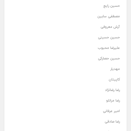
حسین رایج
مصطفی سابین
آرش معروفی
حسین حسینی
علیرضا محبوب
حسین حصارکی
مهدیار
کاپیتان
رضا رضانژاد
رضا مرانلو
امیر عرفانی
رضا صادقی