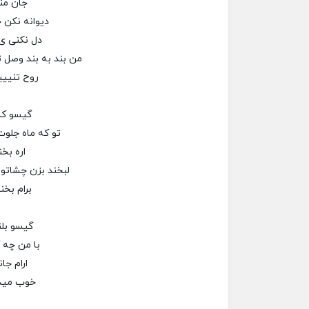
جان من
دیوانه نکن ح
دل نکنی ی
من بند به بند وصل ت
روح تنیی
گیسو کم
تو که ماه جلوت
اره بخن
لبخند بزن چشاتو 
برام بخند.
گیسو بل
با من چه 
ارام جا
خوب مید