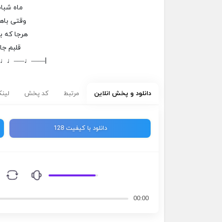
ماه شبا
وقتی باه
هرجا که 
قلبم جا
–♩♩—–♩——|
دانلود و پخش انلاین
مرتبط
کد پخش
لینک
دانلود با کیفیت 128
00:00