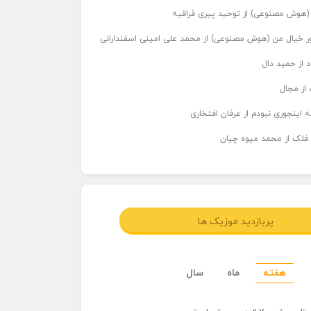
ر (هوش مصنوعی) از توحید پیری قراقیه
اور خیال من (هوش مصنوعی) از محمد علی امینی اسفندارانی
د از حمید دال
از مجال
 اینجوری نبودم از عرفان افتخاری
 فلک از محمد میوه چیان
پربازدید موزیک ها
هفته
ماه
سال