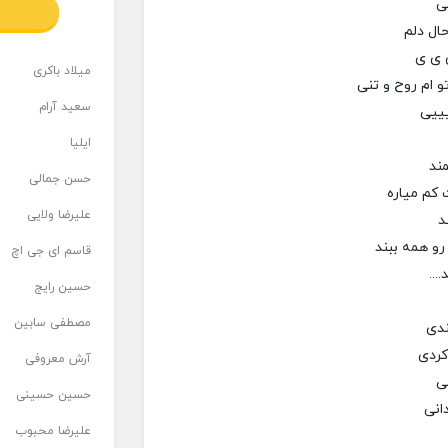
ی
ال دلم
 ی ی
میلاد باکری
و ام روح و تنی
سعید آرام
یییی
ایلیا
ند
حسن جمالی
 کم میاره
علیرضا ولایی
د
رو همه ببند
قاسم ای جی اچ
...
حسین رایج
مصطفی سابین
ندی
کردی
آرش معروفی
نی
حسین حسینی
انی
علیرضا محبوب