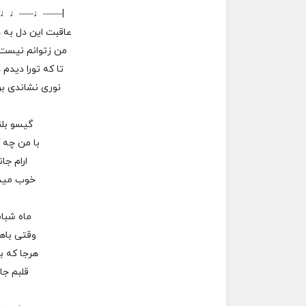
–♩♩—–♩——|
عاقبت این دل به د
من زتوانم نیست 
تا که تورا دیدم 
نوری نشاندی ب
گیسو بل
با من چه 
ارام جا
خوب مید
ماه شبا
وقتی باه
هرجا که 
قلبم جا