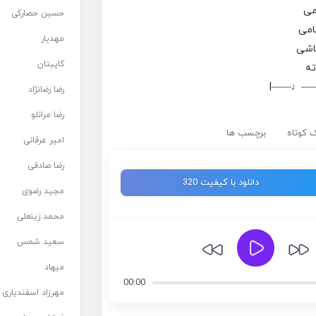
می
حسین حصارکی
امی
مهدیار
باشی
کاپیتان
ته
|——♩—
رضا رضانژاد
رضا مرانلو
 کوتاه
برچسب ها
امیر عرفانی
رضا صادقی
دانلود با کیفیت 320
مجید رضوی
محمد زینعلی
سعید شمس
میهاد
00:00
مهرزاد اسفندیاری