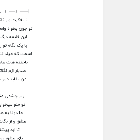
–♩♩—–♩——|
تو فکرت هر ثان
تو جون بخواه واس
این قلبمه درگی
با یک نگاه تو 
اسمت که میاد تند
باخنده هات عاشقی
صدبار ازم نگات
من تا ابد دور 
زیر چشمی من
تو منو میخوا
ما دوتا به ه
عشق و از نگا
تا ابد پیشت
پای عشق تو 