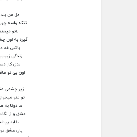
دل من بند
تنگه واسه چهر
باتو میخند
گیره به اون چ
باشی غم دور
زندگی زیبایی
ندی کار دس
اون بی تو طاق
زیر چشمی من
تو منو میخوا
ما دوتا به ه
عشق و از نگا
تا ابد پیشت
پای عشق تو 