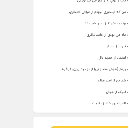
پ ۷ از دی جی تی ان تی
من که اینجوری نبودم از عرفان افتخاری
وش ۲ از امیر خجسته
ماه من بودی از حامد ذاکری
تروما از مستر
اعتماد از حمید دال
 بیمار (هوش مصنوعی) از توحید پیری قراقیه
شیرین از امیر هناره
 لبیک از مجال
ناصرالدین شاه از بندیت