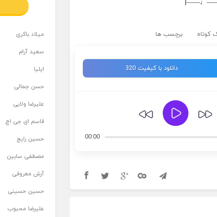
|——♩—
 کوتاه
برچسب ها
میلاد باکری
سعید آرام
دانلود با کیفیت 320
ایلیا
حسن جمالی
علیرضا ولایی
قاسم ای جی اچ
00:00
حسین رایج
مصطفی سابین
آرش معروفی
حسین حسینی
علیرضا محبوب