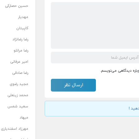
حسین حصارکی
مهدیار
کاپیتان
رضا رضانژاد
رضا مرانلو
امیر عرفانی
وباره دیدگاهی می‌نویسم.
رضا صادقی
مجید رضوی
محمد زینعلی
سعید شمس
هید !
میهاد
مهرزاد اسفندیاری