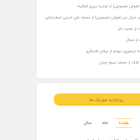
ر (هوش مصنوعی) از توحید پیری قراقیه
اور خیال من (هوش مصنوعی) از محمد علی امینی اسفندارانی
د از حمید دال
از مجال
 اینجوری نبودم از عرفان افتخاری
 فلک از محمد میوه چیان
پربازدید موزیک ها
هفته
ماه
سال