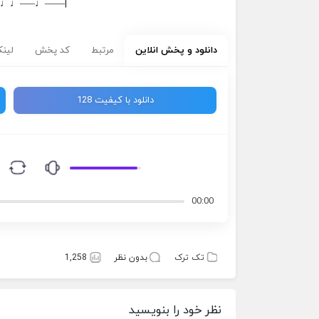
–♩♩—–♩——|
دانلود و پخش انلاین
مرتبط
کد پخش
لینک
دانلود با کیفیت 128
00:00
تک ترک
بدون نظر
1,258
نظر خود را بنویسید