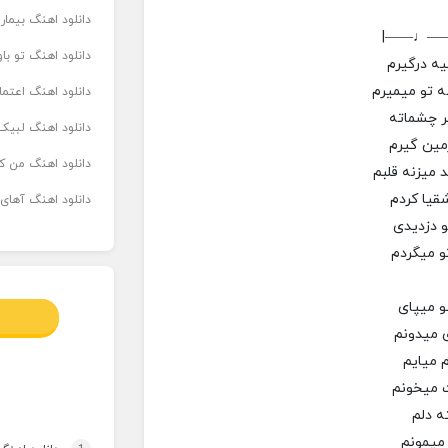
دانلود اهنگ بیما
|——♩—
دانلود اهنگ تو ب
یه درگیرم
ه تو میمیرم
دانلود اهنگ اعتما
ر چشماته
دانلود اهنگ لبیک 
زمین گیرم
دانلود اهنگ من که
 میزنه قلبم
ا کردم ‌‌‌
دانلود اهنگ آهای
و دزدیدی
تو میگردم
و میپای
ی میدونم
م میایم
ت میخونم
ه دلم
میمونم