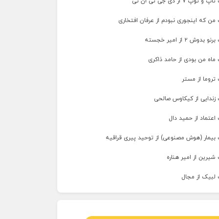
پ ۷ از دی جی تی ان تی
من که اینجوری نبودم از عرفان افتخاری
وش ۲ از امیر خجسته
ماه من بودی از حامد ذاکری
تروما از مستر
 زندایی از کیکاوس صالحی
اعتماد از حمید دال
 بیمار (هوش مصنوعی) از توحید پیری قراقیه
شیرین از امیر هناره
 لبیک از مجال