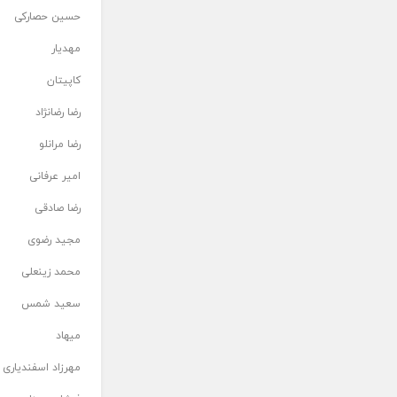
حسین حصارکی
مهدیار
کاپیتان
رضا رضانژاد
رضا مرانلو
امیر عرفانی
رضا صادقی
مجید رضوی
محمد زینعلی
سعید شمس
میهاد
مهرزاد اسفندیاری