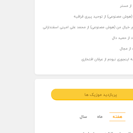
 از مستر
ر (هوش مصنوعی) از توحید پیری قراقیه
اور خیال من (هوش مصنوعی) از محمد علی امینی اسفندارانی
د از حمید دال
از مجال
 اینجوری نبودم از عرفان افتخاری
پربازدید موزیک ها
هفته
ماه
سال