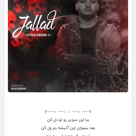
|——♩—–♩♩—–♩——|
بیا این سردی رو تو دل کن
بعد بسوزان این آتیشه رم ول کن