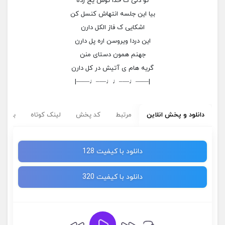
تو دلی ک خدا توش یخ زده
بیا این جلسه انتهاش کنسل کن
اشکایی ک فاز الکل دارن
این دردا ویروسن اره پل دارن
جهنم همون دستای منن
گریه هام ی آتیش در کل دارن
|——♩—–♩♩—–♩——|
دانلود و پخش انلاین
مرتبط
کد پخش
لینک کوتاه
برچسب
دانلود با کیفیت 128
دانلود با کیفیت 320