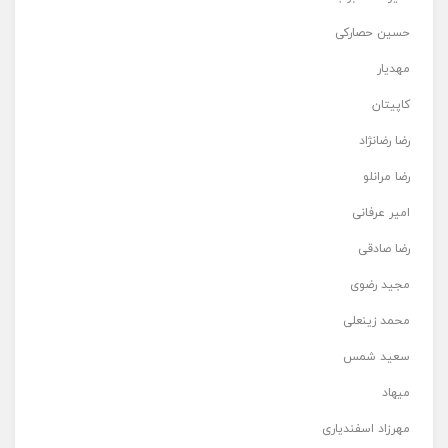
حسین حصارکی
مهدیار
کاپیتان
رضا رضانژاد
رضا مرانلو
امیر عرفانی
رضا صادقی
مجید رضوی
محمد زینعلی
سعید شمس
میهاد
مهرزاد اسفندیاری