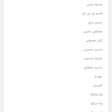
علیرضا ولایی
قاسم ای جی اچ
حسین رایج
مصطفی سابین
آرش معروفی
حسین حسینی
علیرضا محبوب
حسین حصارکی
مهدیار
کاپیتان
رضا رضانژاد
رضا مرانلو