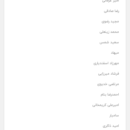
امیر عرفانی
رضا صادقی
مجید رضوی
محمد زینعلی
سعید شمس
میهاد
مهرزاد اسفندیاری
فرشاد میرزایی
مرتضی خدیوی
احمدرضا بنام
امیرعلی کریمخانی
سامیار
امید ذاکری