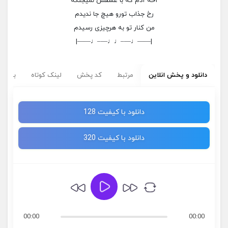
آخه آدم که با عشقش نمیجنگه
رخ جذاب تورو هیچ جا ندیدم
من کنار تو به هرچیزی رسیدم
|——♩—–♩♩—–♩——|
دانلود و پخش انلاین
مرتبط
کد پخش
لینک کوتاه
برچسب
دانلود با کیفیت 128
دانلود با کیفیت 320
00:00
00:00