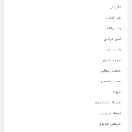
کاپیتان
رضا رضانژاد
رضا مرانلو
امیر عرفانی
رضا صادقی
مجید رضوی
محمد زینعلی
سعید شمس
میهاد
مهرزاد اسفندیاری
فرشاد میرزایی
مرتضی خدیوی