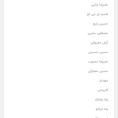
علیرضا ولایی
قاسم ای جی اچ
حسین رایج
مصطفی سابین
آرش معروفی
حسین حسینی
علیرضا محبوب
حسین حصارکی
مهدیار
کاپیتان
رضا رضانژاد
رضا مرانلو