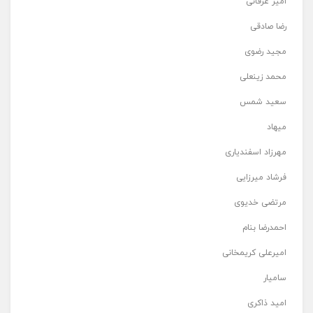
امیر عرفانی
رضا صادقی
مجید رضوی
محمد زینعلی
سعید شمس
میهاد
مهرزاد اسفندیاری
فرشاد میرزایی
مرتضی خدیوی
احمدرضا بنام
امیرعلی کریمخانی
سامیار
امید ذاکری