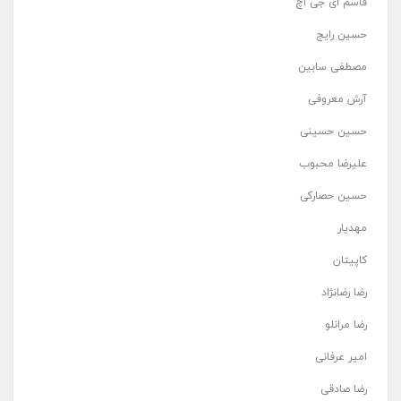
قاسم ای جی اچ
حسین رایج
مصطفی سابین
آرش معروفی
حسین حسینی
علیرضا محبوب
حسین حصارکی
مهدیار
کاپیتان
رضا رضانژاد
رضا مرانلو
امیر عرفانی
رضا صادقی