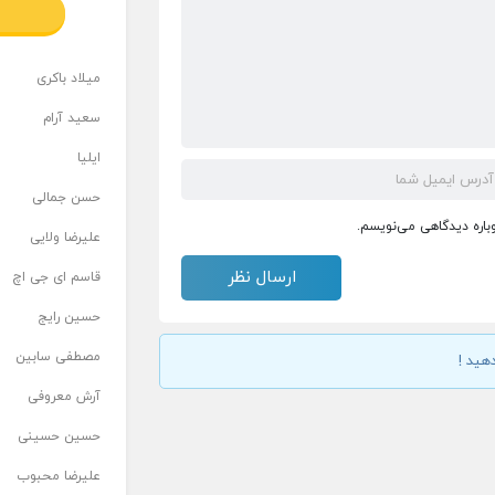
میلاد باکری
سعید آرام
ایلیا
حسن جمالی
وباره دیدگاهی می‌نویسم.
علیرضا ولایی
قاسم ای جی اچ
حسین رایج
مصطفی سابین
هید !
آرش معروفی
حسین حسینی
علیرضا محبوب