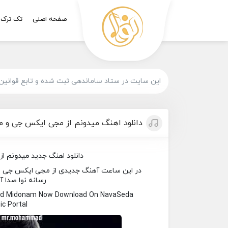
صفحه اصلی
تک ترک
این سایت در ستاد ساماندهی ثبت شده و تابع قوانین
دانلود اهنگ میدونم از مجی ایکس جی و م
دانلود اهنگ جدید
میدونم
از
در این ساعت آهنگ جدیدی از مجی ایکس جی و مت
رسانه نوا صدا آ
lled Midonam Now Download On NavaSeda
c Portal