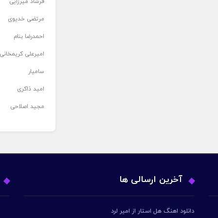
فرشاد میرزایی
مرتضی خدیوی
احمدرضا بنام
امیرعلی کریمخانی
سامیار
امید ذاکری
مجید اصلاحی
آخرین ارسالی ها
دانلود اهنگ هل استار از امیر لرد