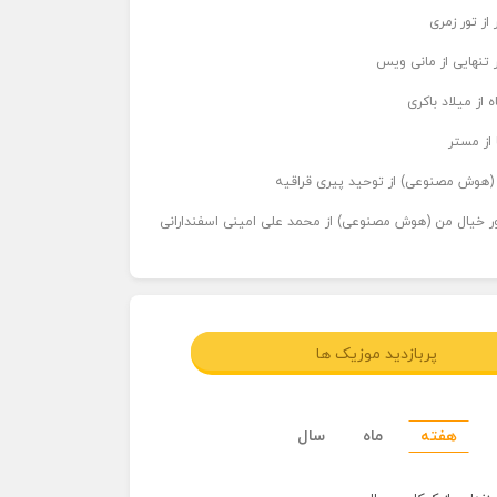
از تور زمری
 تنهایی از مانی ویس
 از میلاد باکری
 از مستر
ر (هوش مصنوعی) از توحید پیری قراقیه
اور خیال من (هوش مصنوعی) از محمد علی امینی اسفندارانی
پربازدید موزیک ها
هفته
ماه
سال