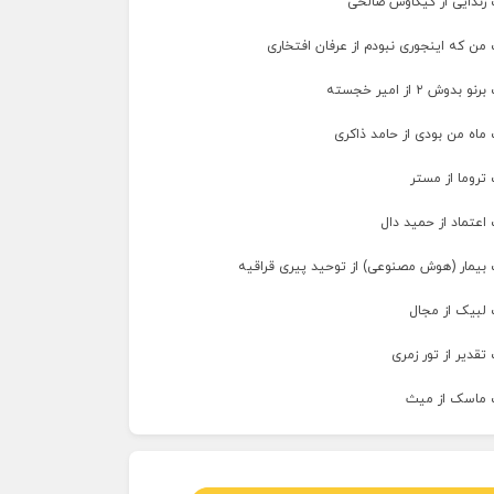
 زندایی از کیکاوس صالحی
من که اینجوری نبودم از عرفان افتخاری
وش ۲ از امیر خجسته
ماه من بودی از حامد ذاکری
تروما از مستر
اعتماد از حمید دال
 بیمار (هوش مصنوعی) از توحید پیری قراقیه
 لبیک از مجال
تقدیر از تور زمری
 ماسک از میث