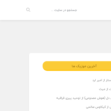
آخرین موزیک ها
ار از امیر لرد
 از میث
دل (هوش مصنوعی) از توحید پیری قراقیه
ی از کیکاوس صالحی