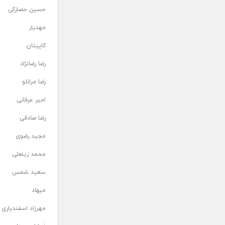
حسین حصارکی
مهدیار
کاپیتان
رضا رضانژاد
رضا مرانلو
امیر عرفانی
رضا صادقی
مجید رضوی
محمد زینعلی
سعید شمس
میهاد
مهرزاد اسفندیاری