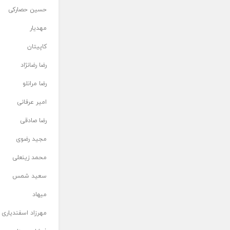
حسین حصارکی
مهدیار
کاپیتان
رضا رضانژاد
رضا مرانلو
امیر عرفانی
رضا صادقی
مجید رضوی
محمد زینعلی
سعید شمس
میهاد
مهرزاد اسفندیاری