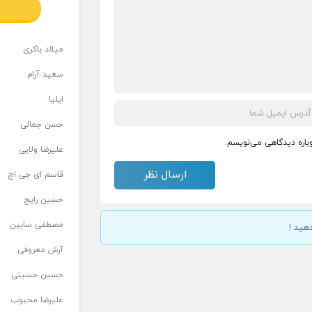
میلاد باکری
سعید آرام
ایلیا
حسن جمالی
وباره دیدگاهی می‌نویسم.
علیرضا ولایی
قاسم ای جی اچ
حسین رایج
مصطفی سابین
هید !
آرش معروفی
حسین حسینی
علیرضا محبوب