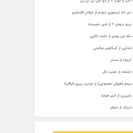
پ ۷ از دی جی تی ان تی
من که اینجوری نبودم از عرفان افتخاری
وش ۲ از امیر خجسته
ماه من بودی از حامد ذاکری
 زندایی از کیکاوس صالحی
تروما از مستر
اعتماد از حمید دال
 بیمار (هوش مصنوعی) از توحید پیری قراقیه
شیرین از امیر هناره
 لبیک از مجال