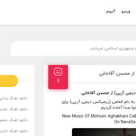
ویدیو
آلبوم
 جمهوری اسلامی میباشد.
از محسن آقاخانی
0
یجی آرپی)
از
محسن آقاخانی
دانلود اهنگ زندای
ه نام الماس (ریمیکس دیجی آرپی) برای
وا صدا آماده کردیم
دانلود اهنگ تقدیر 
New Music Of Mohsen Aghakhani Cal
دانلود اهنگ حضور
On NavaSed
دانلود اهنگ اشتباه