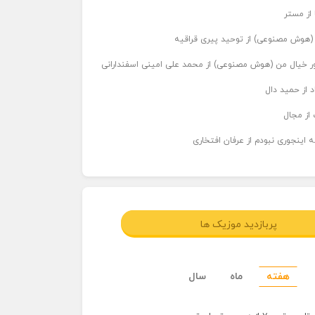
 از مستر
ر (هوش مصنوعی) از توحید پیری قراقیه
اور خیال من (هوش مصنوعی) از محمد علی امینی اسفندارانی
د از حمید دال
از مجال
 اینجوری نبودم از عرفان افتخاری
پربازدید موزیک ها
هفته
ماه
سال