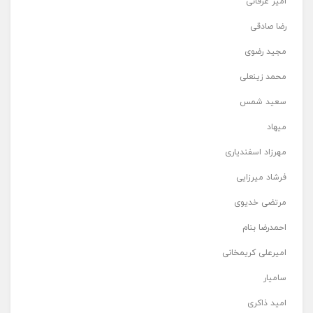
امیر عرفانی
رضا صادقی
مجید رضوی
محمد زینعلی
سعید شمس
میهاد
مهرزاد اسفندیاری
فرشاد میرزایی
مرتضی خدیوی
احمدرضا بنام
امیرعلی کریمخانی
سامیار
امید ذاکری