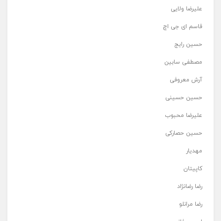
علیرضا ولایی
قاسم ای جی اچ
حسین رایج
مصطفی سابین
آرش معروفی
حسین حسینی
علیرضا محبوب
حسین حصارکی
مهدیار
کاپیتان
رضا رضانژاد
رضا مرانلو