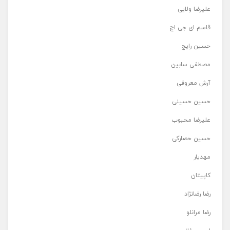
علیرضا ولایی
قاسم ای جی اچ
حسین رایج
مصطفی سابین
آرش معروفی
حسین حسینی
علیرضا محبوب
حسین حصارکی
مهدیار
کاپیتان
رضا رضانژاد
رضا مرانلو