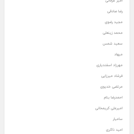
امیر عرفانی
رضا صادقی
مجید رضوی
محمد زینعلی
سعید شمس
میهاد
مهرزاد اسفندیاری
فرشاد میرزایی
مرتضی خدیوی
احمدرضا بنام
امیرعلی کریمخانی
سامیار
امید ذاکری