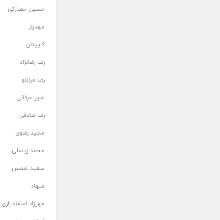
حسین حصارکی
مهدیار
کاپیتان
رضا رضانژاد
رضا مرانلو
امیر عرفانی
رضا صادقی
مجید رضوی
محمد زینعلی
سعید شمس
میهاد
مهرزاد اسفندیاری