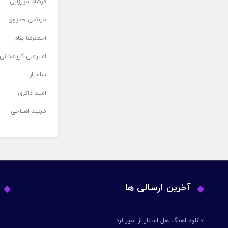
فرشاد میرزایی
مرتضی خدیوی
احمدرضا بنام
امیرعلی کریمخانی
سامیار
امید ذاکری
مجید اصلاحی
آخرین ارسالی ها
دانلود اهنگ هل استار از امیر لرد