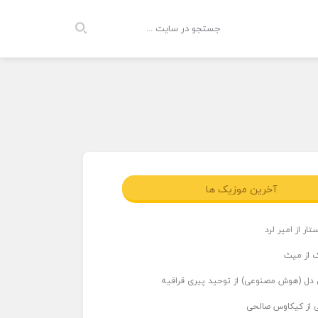
آخرین موزیک ها
ار از امیر لرد
 از میث
دل (هوش مصنوعی) از توحید پیری قراقیه
ی از کیکاوس صالحی