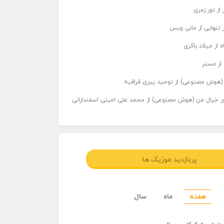
از تور زمری
 تنهایی از مانی ویس
 از میلاد باکری
 از مستر
ر (هوش مصنوعی) از توحید پیری قراقیه
اور خیال من (هوش مصنوعی) از محمد علی امینی اسفندارانی
پربازدید موزیک ها
هفته
ماه
سال