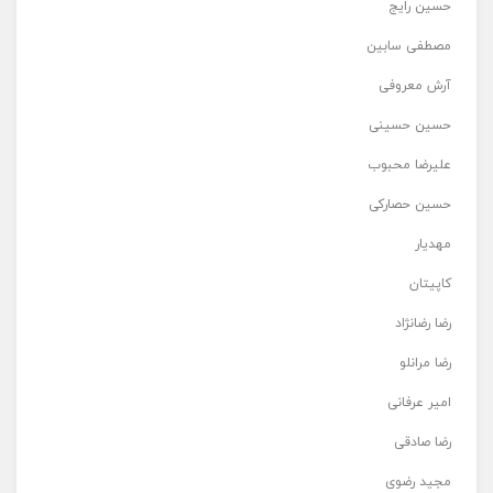
حسین رایج
مصطفی سابین
آرش معروفی
حسین حسینی
علیرضا محبوب
حسین حصارکی
مهدیار
کاپیتان
رضا رضانژاد
رضا مرانلو
امیر عرفانی
رضا صادقی
مجید رضوی