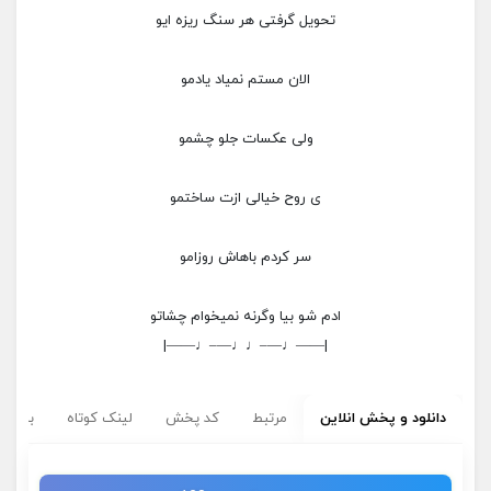
تحویل گرفتی هر سنگ ریزه ایو
الان مستم نمیاد یادمو
ولی عکسات جلو چشمو
ی روح خیالی ازت ساختمو
سر کردم باهاش روزامو
ادم شو بیا وگرنه نمیخوام چشاتو
|——♩—–♩♩—–♩——|
دانلود و پخش انلاین
مرتبط
کد پخش
لینک کوتاه
برچسب