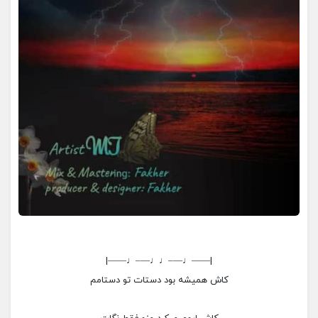
|——♩—–♩♩—–♩——|
کاش همیشه بود دستات تو دستامم