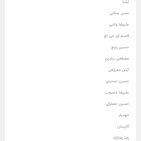
ایلیا
حسن جمالی
علیرضا ولایی
قاسم ای جی اچ
حسین رایج
مصطفی سابین
آرش معروفی
حسین حسینی
علیرضا محبوب
حسین حصارکی
مهدیار
کاپیتان
رضا رضانژاد