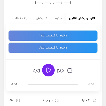
|——♩—–♩♩—–♩——|
دانلود و پخش انلاین
مرتبط
کد پخش
لینک کوتاه
برچسب
دانلود با کیفیت 128
دانلود با کیفیت 320
00:00
00:00
تک ترک
بدون نظر
597