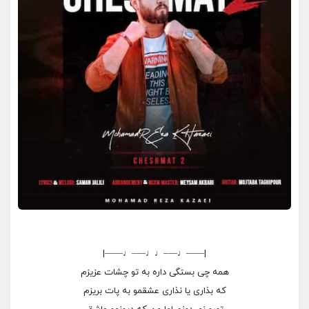
|——♩—–♩♩—–♩——|
همه چی بستگی داره به تو چشات عزیزم
که بذاری یا نذاری عشقمو به پات بریزم