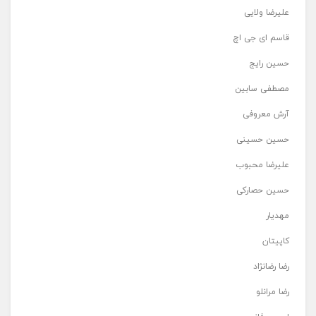
علیرضا ولایی
قاسم ای جی اچ
حسین رایج
مصطفی سابین
آرش معروفی
حسین حسینی
علیرضا محبوب
حسین حصارکی
مهدیار
کاپیتان
رضا رضانژاد
رضا مرانلو