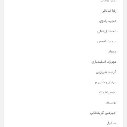
امیر عرفانی
رضا صادقی
مجید رضوی
محمد زینعلی
سعید شمس
میهاد
مهرزاد اسفندیاری
فرشاد میرزایی
مرتضی خدیوی
احمدرضا بنام
لوسیفر
امیرعلی کریمخانی
سامیار