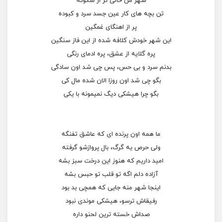
شهر من خالی تر از سکوته
تن بچه های کار عین جسد سرد و کبوده
پر از اهنگای غمگین
این شهر خودش کلافه شده از این فاز سنگین
پره گلایه از عشق، پره ادمای رنگی
بدنم سرد و بی حس، پس چی شد اون سادگی
بگو چی شد اون روزا الان شده مال کی
بگو چرا هیشکی دیگ نمیمونه با یکی
ما همه اون پرنده ای که عاشق تفنگه
ولی حرص یه گرگ، بال پروازشو گرفته
امید داریم که هنوز این درخت سبز بشه
آزاده دلم اگه تو قلب تو حبس بشه
اینجا شهر منه جایی که همچی بد بود
رفیقاش ترسو، هیشکی موندی نبود
صداش خسته ترین لحنو داره