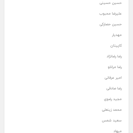
حسین حسینی
علیرضا محبوب
حسین حصارکی
مهدیار
کاپیتان
رضا رضانژاد
رضا مرانلو
امیر عرفانی
رضا صادقی
مجید رضوی
محمد زینعلی
سعید شمس
میهاد