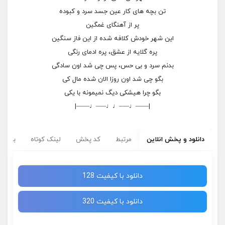
تن بچه های کار عین جسد سرد و کبوده
پر از آهنگای غمگین
این شهر خودش کلافه شده از این فاز سنگین
پره گلایه از عشق، پره ادمای رنگی
بدنم سرد و بی حس، پس چی شد اون سادگی
بگو چی شد اون روزا الان شده مال کی
بگو چرا هیشکی دیگ نمیمونه با یکی
|——♩—–♩♩—–♩——|
دانلود و پخش انلاین
مرتبط
کد پخش
لینک کوتاه
برچسب
دانلود با کیفیت 128
دانلود با کیفیت 320