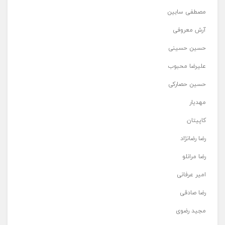
مصطفی سابین
آرش معروفی
حسین حسینی
علیرضا محبوب
حسین حصارکی
مهدیار
کاپیتان
رضا رضانژاد
رضا مرانلو
امیر عرفانی
رضا صادقی
مجید رضوی