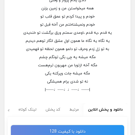
دادی یادم پرواز و وقتی
همه میخواستن من و زمین بزنن
خودم و پیدا کردم تو عمق قلب تو
خودم و‌نمیشناختم من آخه قبل تو
یه قدم ،یه قدم ،اومدی سمتم ورق برگشت تو خندیدی
یه نگاه یه نگاه ما همون اول عشق انگار توهم دیدیم
به تو زل زدم وحرف تو دلمو همون لحظه تو فهمیدی
مگه میشه یه چی بگی تونگم چشم
مگه آخه ازتو‌با من مهربون ترم‌هست
مگه میشه جات و‌پر‌کنه یکی
نه تو شدی برام همیشگی
|——♩—–♩♩—–♩——|
دانلود و پخش انلاین
مرتبط
کد پخش
لینک کوتاه
برچسب
دانلود با کیفیت 128