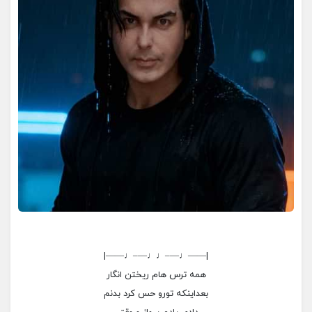
|——♩—–♩♩—–♩——|
همه ترس هام ریختن انگار
بعداینکه تورو حس کرد بدنم